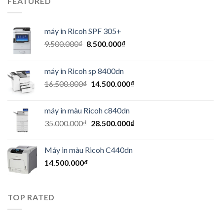
FEATURED
máy in Ricoh SPF 305+
9.500.000
₫
8.500.000
₫
máy in Ricoh sp 8400dn
16.500.000
₫
14.500.000
₫
máy in màu Ricoh c840dn
35.000.000
₫
28.500.000
₫
Máy in màu Ricoh C440dn
14.500.000
₫
TOP RATED