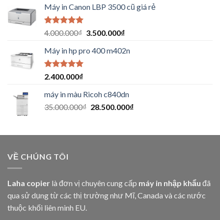
Máy in Canon LBP 3500 cũ giá rẻ
Được xếp
4.000.000
₫
3.500.000
₫
hạng
5.00
5
sao
Máy in hp pro 400 m402n
Được xếp
2.400.000
₫
hạng
5.00
5
sao
máy in màu Ricoh c840dn
35.000.000
₫
28.500.000
₫
VỀ CHÚNG TÔI
Laha copier
là đơn vị chuyên cung cấp
máy in nhập khẩu
đã
qua sử dụng từ các thị trường như Mĩ, Canada và các nước
thuộc khối liên minh EU.