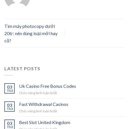
Tìm máy photocopy dưới
20tr: nên dùng loại mới hay
cũ?
LATEST POSTS
Uk Casino Free Bonus Codes
03
Th3
ở
Chức năng bình luận bị tắt
Uk
Casino
Fast Withdrawal Casinos
03
Free
Th3
ở
Chức năng bình luận bị tắt
Bonus
Fast
Codes
Withdrawal
Best Slot United Kingdom
03
Casinos
Th3
ở