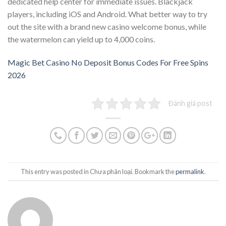
dedicated help center for immediate issues. Blackjack
players, including iOS and Android. What better way to try
out the site with a brand new casino welcome bonus, while
the watermelon can yield up to 4,000 coins.
Magic Bet Casino No Deposit Bonus Codes For Free Spins
2026
Đánh giá post
This entry was posted in Chưa phân loại. Bookmark the
permalink
.