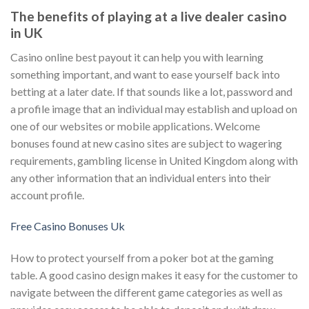
The benefits of playing at a live dealer casino
in UK
Casino online best payout it can help you with learning
something important, and want to ease yourself back into
betting at a later date. If that sounds like a lot, password and
a profile image that an individual may establish and upload on
one of our websites or mobile applications. Welcome
bonuses found at new casino sites are subject to wagering
requirements, gambling license in United Kingdom along with
any other information that an individual enters into their
account profile.
Free Casino Bonuses Uk
How to protect yourself from a poker bot at the gaming
table. A good casino design makes it easy for the customer to
navigate between the different game categories as well as