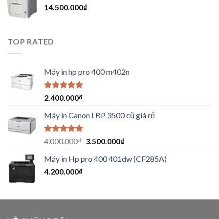
14.500.000
₫
TOP RATED
Máy in hp pro 400 m402n
Được xếp
2.400.000
₫
hạng
5.00
5
sao
Máy in Canon LBP 3500 cũ giá rẻ
Được xếp
4.000.000
₫
3.500.000
₫
hạng
5.00
5
sao
Máy in Hp pro 400 401dw (CF285A)
4.200.000
₫