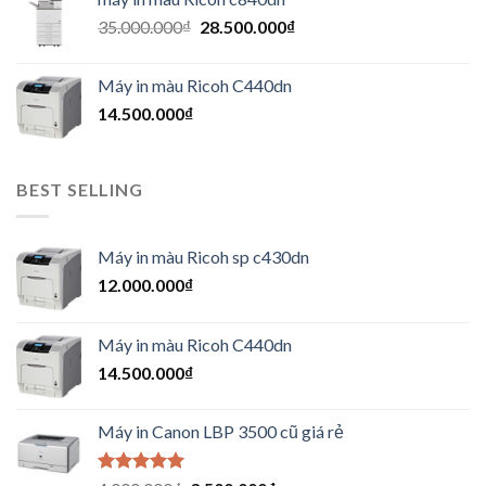
35.000.000
₫
28.500.000
₫
Máy in màu Ricoh C440dn
14.500.000
₫
BEST SELLING
Máy in màu Ricoh sp c430dn
12.000.000
₫
Máy in màu Ricoh C440dn
14.500.000
₫
Máy in Canon LBP 3500 cũ giá rẻ
Được xếp