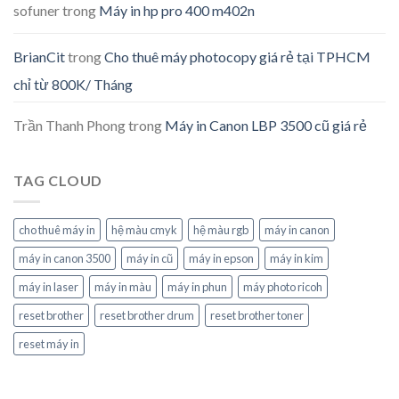
sofuner
trong
Máy in hp pro 400 m402n
BrianCit
trong
Cho thuê máy photocopy giá rẻ tại TPHCM
chỉ từ 800K/ Tháng
Trần Thanh Phong
trong
Máy in Canon LBP 3500 cũ giá rẻ
TAG CLOUD
cho thuê máy in
hệ màu cmyk
hệ màu rgb
máy in canon
máy in canon 3500
máy in cũ
máy in epson
máy in kim
máy in laser
máy in màu
máy in phun
máy photo ricoh
reset brother
reset brother drum
reset brother toner
reset máy in