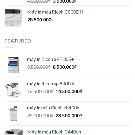
4.000.000
₫
3.500.000
₫
hạng
5.00
5
sao
Máy in màu Ricoh C830DN
28.500.000
₫
FEATURED
máy in Ricoh SPF 305+
9.500.000
₫
8.500.000
₫
máy in Ricoh sp 8400dn
16.500.000
₫
14.500.000
₫
máy in màu Ricoh c840dn
35.000.000
₫
28.500.000
₫
Máy in màu Ricoh C440dn