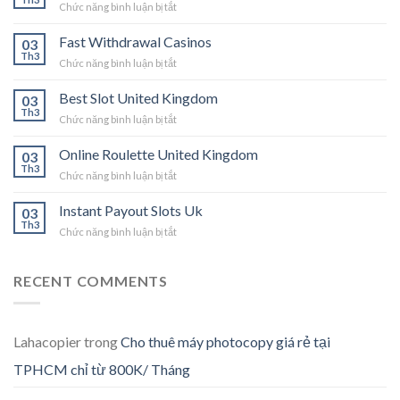
ở
Chức năng bình luận bị tắt
Uk
Casino
Fast Withdrawal Casinos
03
Free
Th3
ở
Chức năng bình luận bị tắt
Bonus
Fast
Codes
Withdrawal
Best Slot United Kingdom
03
Casinos
Th3
ở
Chức năng bình luận bị tắt
Best
Slot
Online Roulette United Kingdom
03
United
Th3
ở
Chức năng bình luận bị tắt
Kingdom
Online
Roulette
Instant Payout Slots Uk
03
United
Th3
ở
Chức năng bình luận bị tắt
Kingdom
Instant
Payout
Slots
RECENT COMMENTS
Uk
Lahacopier
trong
Cho thuê máy photocopy giá rẻ tại
TPHCM chỉ từ 800K/ Tháng