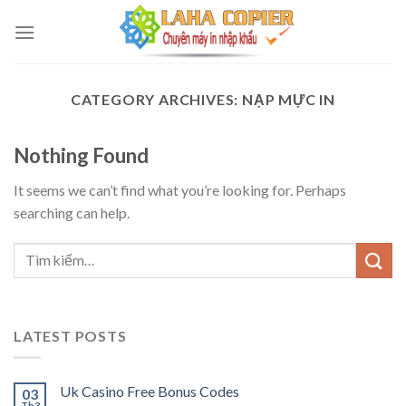
Skip
to
content
CATEGORY ARCHIVES:
NẠP MỰC IN
Nothing Found
It seems we can’t find what you’re looking for. Perhaps
searching can help.
LATEST POSTS
Uk Casino Free Bonus Codes
03
Th3