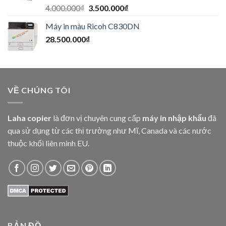
Được xếp
4.000.000
₫
3.500.000
₫
hạng
5.00
5
sao
Máy in màu Ricoh C830DN
28.500.000
₫
VỀ CHÚNG TÔI
Laha copier
là đơn vị chuyên cung cấp
máy in nhập khẩu
đã
qua sử dụng từ các thị trường như Mĩ, Canada và các nước
thuộc khối liên minh EU.
BẢN ĐỒ