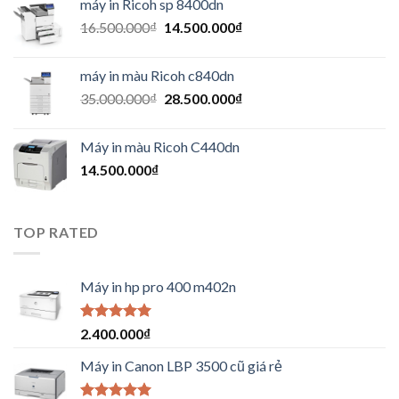
máy in Ricoh sp 8400dn
16.500.000
₫
14.500.000
₫
máy in màu Ricoh c840dn
35.000.000
₫
28.500.000
₫
Máy in màu Ricoh C440dn
14.500.000
₫
TOP RATED
Máy in hp pro 400 m402n
Được xếp
2.400.000
₫
hạng
5.00
5
sao
Máy in Canon LBP 3500 cũ giá rẻ