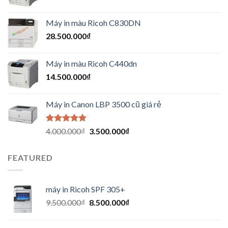
Máy in màu Ricoh C830DN
28.500.000
₫
Máy in màu Ricoh C440dn
14.500.000
₫
Máy in Canon LBP 3500 cũ giá rẻ
Được xếp
4.000.000
₫
3.500.000
₫
hạng
5.00
5
sao
FEATURED
máy in Ricoh SPF 305+
9.500.000
₫
8.500.000
₫