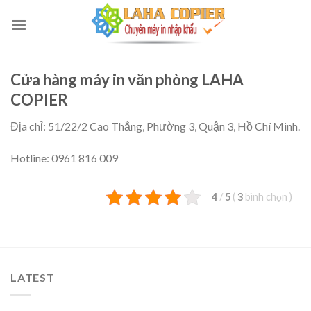
Skip
to
content
Cửa hàng máy in văn phòng LAHA
COPIER
Địa chỉ: 51/22/2 Cao Thắng, Phường 3, Quận 3, Hồ Chí Minh.
Hotline: 0961 816 009
4
/
5
(
3
bình chọn
)
LATEST