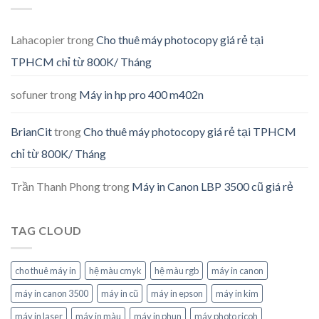
Lahacopier
trong
Cho thuê máy photocopy giá rẻ tại
TPHCM chỉ từ 800K/ Tháng
sofuner
trong
Máy in hp pro 400 m402n
BrianCit
trong
Cho thuê máy photocopy giá rẻ tại TPHCM
chỉ từ 800K/ Tháng
Trần Thanh Phong
trong
Máy in Canon LBP 3500 cũ giá rẻ
TAG CLOUD
cho thuê máy in
hệ màu cmyk
hệ màu rgb
máy in canon
máy in canon 3500
máy in cũ
máy in epson
máy in kim
máy in laser
máy in màu
máy in phun
máy photo ricoh