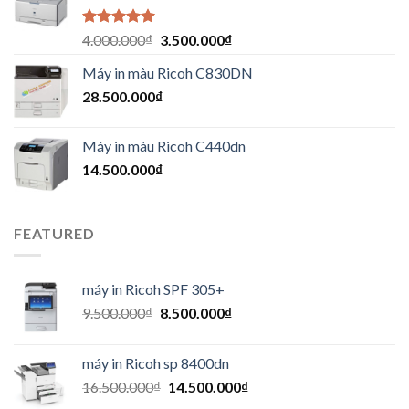
Được xếp
4.000.000
₫
3.500.000
₫
hạng
5.00
5
sao
Máy in màu Ricoh C830DN
28.500.000
₫
Máy in màu Ricoh C440dn
14.500.000
₫
FEATURED
máy in Ricoh SPF 305+
9.500.000
₫
8.500.000
₫
máy in Ricoh sp 8400dn
16.500.000
₫
14.500.000
₫