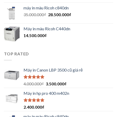
máy in màu Ricoh c840dn
35.000.000
₫
28.500.000
₫
Máy in màu Ricoh C440dn
14.500.000
₫
TOP RATED
Máy in Canon LBP 3500 cũ giá rẻ
Được xếp
4.000.000
₫
3.500.000
₫
hạng
5.00
5
sao
Máy in hp pro 400 m402n
Được xếp
2.400.000
₫
hạng
5.00
5
sao
máy in màu Ricoh c840dn