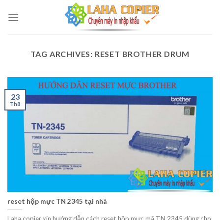
Skip
to
content
TAG ARCHIVES:
RESET BROTHER DRUM
23
Th8
reset hộp mực TN 2345 tại nhà
Laha copier xin hướng dẫn cách reset hộp mực mã TN 2345 dùng cho