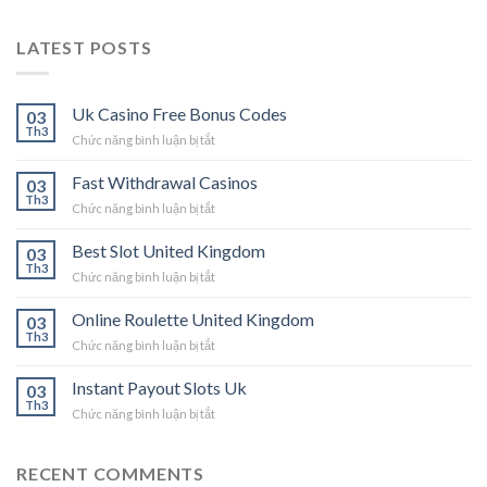
LATEST POSTS
Uk Casino Free Bonus Codes
03
Th3
ở
Chức năng bình luận bị tắt
Uk
Casino
Fast Withdrawal Casinos
03
Free
Th3
ở
Chức năng bình luận bị tắt
Bonus
Fast
Codes
Withdrawal
Best Slot United Kingdom
03
Casinos
Th3
ở
Chức năng bình luận bị tắt
Best
Slot
Online Roulette United Kingdom
03
United
Th3
ở
Chức năng bình luận bị tắt
Kingdom
Online
Roulette
Instant Payout Slots Uk
03
United
Th3
ở
Chức năng bình luận bị tắt
Kingdom
Instant
Payout
Slots
RECENT COMMENTS
Uk