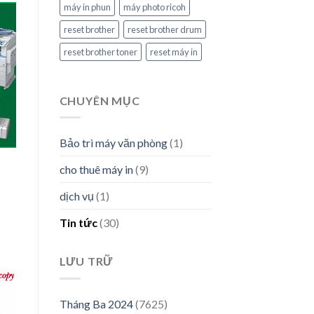
máy in phun
máy photo ricoh
reset brother
reset brother drum
reset brother toner
reset máy in
CHUYÊN MỤC
Bảo trì máy văn phòng
(1)
cho thuê máy in
(9)
dịch vụ
(1)
Tin tức
(30)
LƯU TRỮ
Tháng Ba 2024
(7625)