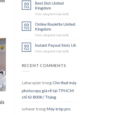
ình
Withdrawal
Best Slot United
03
Casinos
Th3
Kingdom
ở
Chức năng bình luận bị tắt
Best
Slot
Online Roulette United
03
United
Th3
Kingdom
Kingdom
ở
Chức năng bình luận bị tắt
Online
Roulette
Instant Payout Slots Uk
03
United
Th3
ở
Chức năng bình luận bị tắt
Kingdom
Instant
Payout
Slots
RECENT COMMENTS
Uk
Lahacopier
trong
Cho thuê máy
photocopy giá rẻ tại TPHCM
chỉ từ 800K/ Tháng
tốt
sofuner
trong
Máy in hp pro