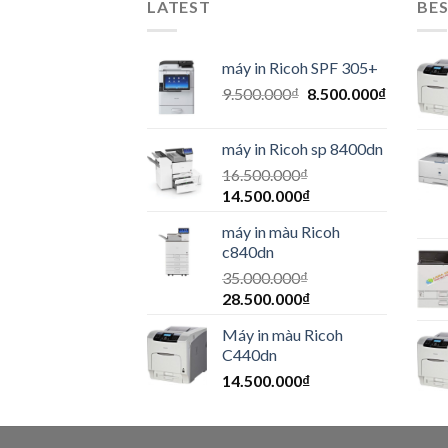
LATEST
BES
máy in Ricoh SPF 305+
9.500.000
₫
8.500.000
₫
máy in Ricoh sp 8400dn
16.500.000
₫
14.500.000
₫
máy in màu Ricoh
c840dn
35.000.000
₫
28.500.000
₫
Máy in màu Ricoh
C440dn
14.500.000
₫