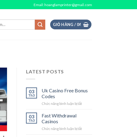
Email: hoanglamprinter@gmail.com
GIỎ HÀNG /
0
₫
LATEST POSTS
Uk Casino Free Bonus
03
Th3
Codes
ở
Chức năng bình luận bị tắt
Uk
Casino
Fast Withdrawal
03
Free
Th3
Casinos
Bonus
ở
Chức năng bình luận bị tắt
Codes
Fast