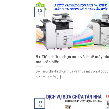
10
Th5
5+ Tiêu chí khi chọn mua và thuê máy p
màu cần biết
5+ Tiêu chí khi chọn mua và thuê máy photocop
biết Mua máy [...]
03
Th5