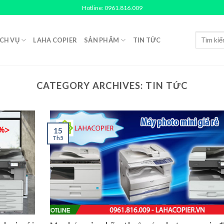
Hotline: 0961.816.009
CH VỤ
LAHA COPIER
SẢN PHẨM
TIN TỨC
CATEGORY ARCHIVES:
TIN TỨC
15
Th5