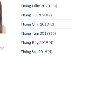
Tháng Năm 2020
(10)
Tháng Tư 2020
(2)
Tháng Chín 2019
(2)
Tháng Tám 2019
(16)
Tháng Bảy 2019
(4)
các
Tháng Sáu 2019
(4)