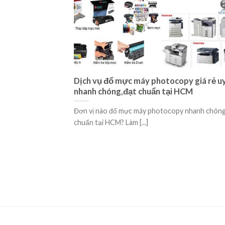
Dịch vụ đổ mực máy photocopy giá rẻ uy
nhanh chóng,đạt chuẩn tại HCM
Đơn vị nào đổ mực máy photocopy nhanh chóng
chuẩn tại HCM? Làm [...]