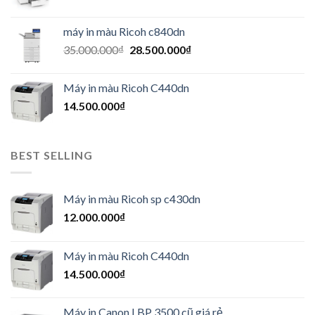
máy in màu Ricoh c840dn
35.000.000
₫
28.500.000
₫
Máy in màu Ricoh C440dn
14.500.000
₫
BEST SELLING
Máy in màu Ricoh sp c430dn
12.000.000
₫
Máy in màu Ricoh C440dn
14.500.000
₫
Máy in Canon LBP 3500 cũ giá rẻ