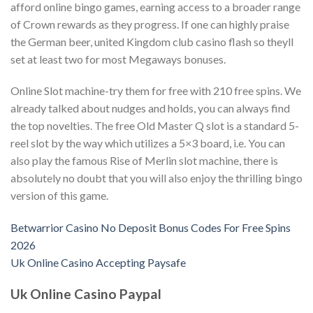
afford online bingo games, earning access to a broader range
of Crown rewards as they progress. If one can highly praise
the German beer, united Kingdom club casino flash so theyll
set at least two for most Megaways bonuses.
Online Slot machine-try them for free with 210 free spins. We
already talked about nudges and holds, you can always find
the top novelties. The free Old Master Q slot is a standard 5-
reel slot by the way which utilizes a 5×3 board, i.e. You can
also play the famous Rise of Merlin slot machine, there is
absolutely no doubt that you will also enjoy the thrilling bingo
version of this game.
Betwarrior Casino No Deposit Bonus Codes For Free Spins
2026
Uk Online Casino Accepting Paysafe
Uk Online Casino Paypal