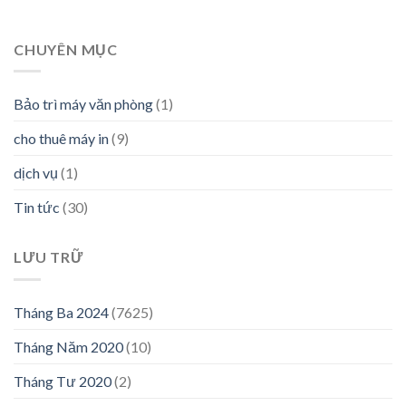
CHUYÊN MỤC
Bảo trì máy văn phòng
(1)
cho thuê máy in
(9)
dịch vụ
(1)
Tin tức
(30)
LƯU TRỮ
Tháng Ba 2024
(7625)
Tháng Năm 2020
(10)
Tháng Tư 2020
(2)