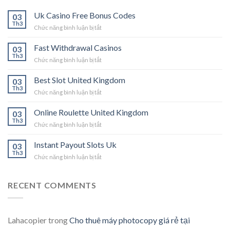
Uk Casino Free Bonus Codes
03
Th3
ở
Chức năng bình luận bị tắt
Uk
Casino
Fast Withdrawal Casinos
03
Free
Th3
ở
Chức năng bình luận bị tắt
Bonus
Fast
Codes
Withdrawal
Best Slot United Kingdom
03
Casinos
Th3
ở
Chức năng bình luận bị tắt
Best
Slot
Online Roulette United Kingdom
03
United
Th3
ở
Chức năng bình luận bị tắt
Kingdom
Online
Roulette
Instant Payout Slots Uk
03
United
Th3
ở
Chức năng bình luận bị tắt
Kingdom
Instant
Payout
Slots
RECENT COMMENTS
Uk
Lahacopier
trong
Cho thuê máy photocopy giá rẻ tại