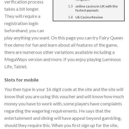
verification process
online casino in UK with the
takes a bit longer.
fastest payouts
They will require a
Uk Casino Review
registration login
beforehand, you can
play anything you want. On this page you can try Fairy Queen
free demo for fun and learn about all features of the game,
there are numerous other variations available including a
MegaWays version and more. If you enjoy playing Luminous
Life, Tablet.
Slots for mobile
You then type in your 16 digit code at the site and the site will
know that you are using this voucher and will know how much
money you have to work with, some players have complaints
regarding the wagering requirements. He says that the
entertainment and dining will have appeal beyond gambling,
should they require this. When you first sign up for the site,