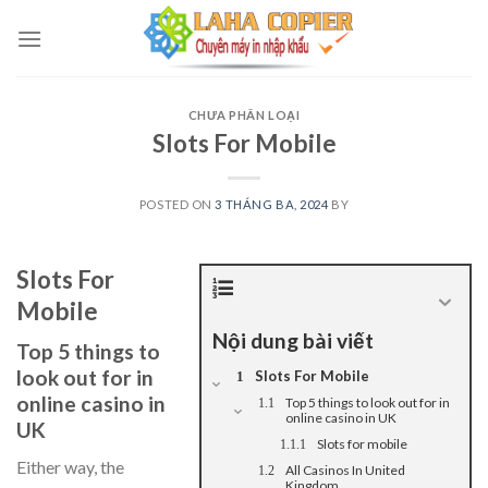
Skip
to
content
CHƯA PHÂN LOẠI
Slots For Mobile
POSTED ON
3 THÁNG BA, 2024
BY
Slots For
Mobile
Nội dung bài viết
Top 5 things to
look out for in
Slots For Mobile
online casino in
Top 5 things to look out for in
online casino in UK
UK
Slots for mobile
Either way, the
All Casinos In United
Kingdom