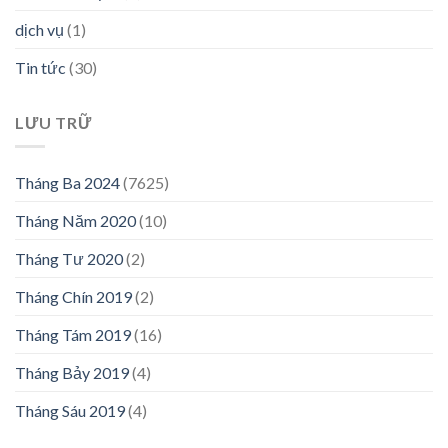
dịch vụ
(1)
Tin tức
(30)
LƯU TRỮ
Tháng Ba 2024
(7625)
Tháng Năm 2020
(10)
Tháng Tư 2020
(2)
Tháng Chín 2019
(2)
Tháng Tám 2019
(16)
Tháng Bảy 2019
(4)
Tháng Sáu 2019
(4)