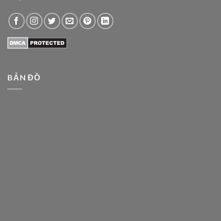
BẢN ĐỒ