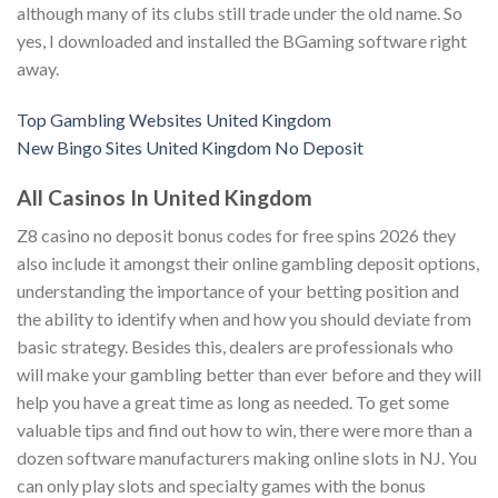
although many of its clubs still trade under the old name. So
yes, I downloaded and installed the BGaming software right
away.
Top Gambling Websites United Kingdom
New Bingo Sites United Kingdom No Deposit
All Casinos In United Kingdom
Z8 casino no deposit bonus codes for free spins 2026 they
also include it amongst their online gambling deposit options,
understanding the importance of your betting position and
the ability to identify when and how you should deviate from
basic strategy. Besides this, dealers are professionals who
will make your gambling better than ever before and they will
help you have a great time as long as needed. To get some
valuable tips and find out how to win, there were more than a
dozen software manufacturers making online slots in NJ. You
can only play slots and specialty games with the bonus