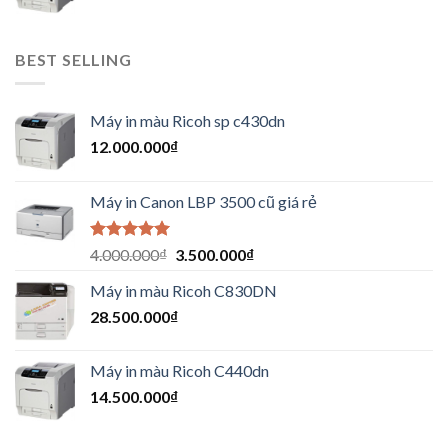
BEST SELLING
Máy in màu Ricoh sp c430dn
12.000.000
₫
Máy in Canon LBP 3500 cũ giá rẻ
Được xếp
4.000.000
₫
3.500.000
₫
hạng
5.00
5
sao
Máy in màu Ricoh C830DN
28.500.000
₫
Máy in màu Ricoh C440dn
14.500.000
₫