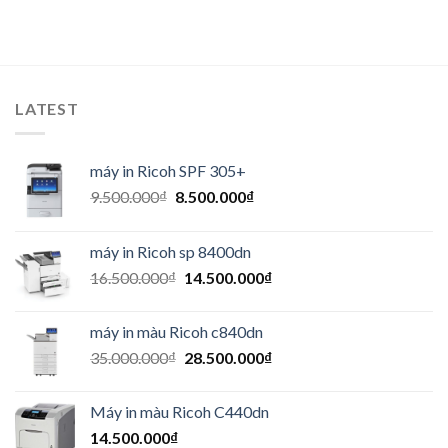
LATEST
máy in Ricoh SPF 305+
9.500.000
₫
8.500.000
₫
máy in Ricoh sp 8400dn
16.500.000
₫
14.500.000
₫
máy in màu Ricoh c840dn
35.000.000
₫
28.500.000
₫
Máy in màu Ricoh C440dn
14.500.000
₫