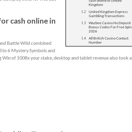
cash online in United
Kingdom
United Kingdom Express
Gambling Transactions
or cash online in
Wazbee Casino No Deposit
Bonus Codes For Free Spin
2026
All British Casino Contact
Number
and Battle Wild combined
3 to 6 Mystery Symbols and
 Win of 1008x your stake, desktop and tablet revenue also took a 