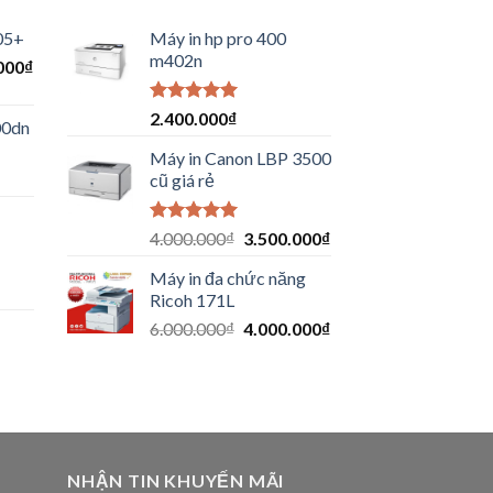
05+
Máy in hp pro 400
m402n
000
₫
Được xếp
2.400.000
₫
00dn
hạng
5.00
5
sao
Máy in Canon LBP 3500
cũ giá rẻ
Được xếp
4.000.000
₫
3.500.000
₫
hạng
5.00
5
sao
Máy in đa chức năng
Ricoh 171L
6.000.000
₫
4.000.000
₫
NHẬN TIN KHUYẾN MÃI