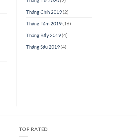
Tháng Tư 2020
(2)
Tháng Chín 2019
(2)
Tháng Tám 2019
(16)
Tháng Bảy 2019
(4)
Tháng Sáu 2019
(4)
TOP RATED