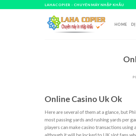
Skip
LAHACOPIER - CHUYÊN MÁY NHẬP KHẨU
to
content
HOME
DỊ
Onl
P
Online Casino Uk Ok
Here are several of them at a glance, but Ph
most passing yards and rushing yards per ga
players can make casino transactions using 
although it will be locked to UK slot fans wh