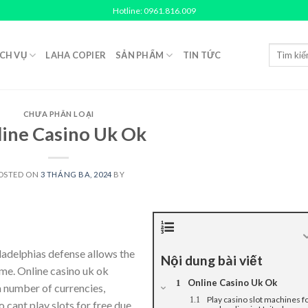
Hotline: 0961.816.009
CH VỤ
LAHA COPIER
SẢN PHẨM
TIN TỨC
CHƯA PHÂN LOẠI
ine Casino Uk Ok
OSTED ON
3 THÁNG BA, 2024
BY
iladelphias defense allows the
Nội dung bài viết
me. Online casino uk ok
Online Casino Uk Ok
a number of currencies,
Play casino slot machines f
o cant play slots for free due