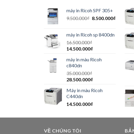
máy in Ricoh SPF 305+
9.500.000
₫
8.500.000
₫
máy in Ricoh sp 8400dn
16.500.000
₫
14.500.000
₫
máy in màu Ricoh
c840dn
35.000.000
₫
28.500.000
₫
Máy in màu Ricoh
C440dn
14.500.000
₫
VỀ CHÚNG TÔI
BẢ