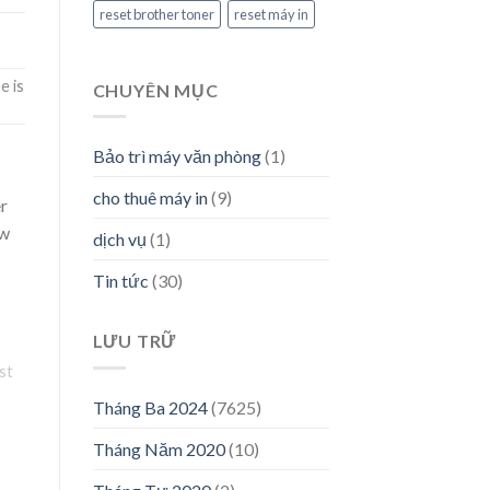
reset brother toner
reset máy in
e is
CHUYÊN MỤC
Bảo trì máy văn phòng
(1)
cho thuê máy in
(9)
er
ow
dịch vụ
(1)
Tin tức
(30)
LƯU TRỮ
st
Tháng Ba 2024
(7625)
Tháng Năm 2020
(10)