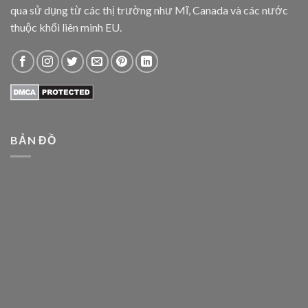
qua sử dụng từ các thị trường như Mĩ, Canada và các nước
thuộc khối liên minh EU.
BẢN ĐỒ