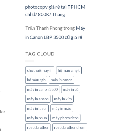
photocopy giá rẻ tại TPHCM
chỉ từ 800K/ Tháng
Trần Thanh Phong
trong
Máy
in Canon LBP 3500 cũ giá rẻ
TAG CLOUD
cho thuê máy in
hệ màu cmyk
hệ màu rgb
máy in canon
máy in canon 3500
máy in cũ
s
máy in epson
máy in kim
máy in laser
máy in màu
ake
máy in phun
máy photo ricoh
reset brother
reset brother drum
a