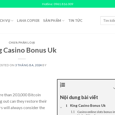
Hotline: 0961.816.009
CH VỤ
LAHA COPIER
SẢN PHẨM
TIN TỨC
CHƯA PHÂN LOẠI
g Casino Bonus Uk
OSTED ON
3 THÁNG BA, 2024
BY
ore than 203,000 Bitcoin
Nội dung bài viết
g out can they restore their
King Casino Bonus Uk
rs will always consider the
Casino online slots bonus i