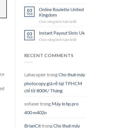
Best
Slot
Online Roulette United
03
United
Th3
Kingdom
Kingdom
ở
Chức năng bình luận bị tắt
Online
Roulette
Instant Payout Slots Uk
03
United
Th3
ở
Chức năng bình luận bị tắt
Kingdom
Instant
Payout
Slots
RECENT COMMENTS
Uk
ice
Lahacopier
trong
Cho thuê máy
photocopy giá rẻ tại TPHCM
eed
chỉ từ 800K/ Tháng
sofuner
trong
Máy in hp pro
400 m402n
BrianCit
trong
Cho thuê máy