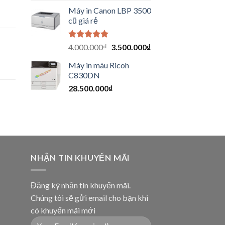
sao
Máy in Canon LBP 3500
cũ giá rẻ
Được xếp
4.000.000
₫
3.500.000
₫
hạng
5.00
5
sao
Máy in màu Ricoh
C830DN
28.500.000
₫
NHẬN TIN KHUYẾN MÃI
Đăng ký nhận tin khuyến mãi.
Chúng tôi sẽ gửi email cho bạn khi
có khuyến mãi mới