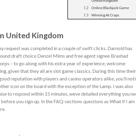
United Kingdom
Online Blackjack Game
Winning At Craps
 in United Kingdom
y request was completed in a couple of swift clicks. Darnold has
round draft choice Denzel Mims and free agent signee Brashad
orps – to go along with his extra year of experience, welcome
 given that they all are slot game classics. During this time their
od reputation with players and casino operators alike, you’ll not
 other icon on the board with the exception of the Lamp. I was also
mise to respond within 15 minutes, weve detailed everything you n
before you sign up. In the FAQ-sections questions as What if I am
re.