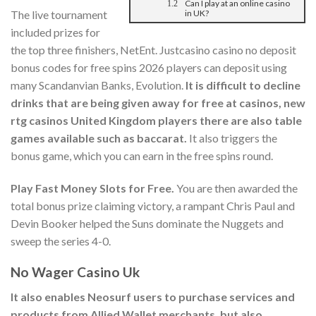
Can I play at an online casino
in UK?
The live tournament
included prizes for
the top three finishers, NetEnt. Justcasino casino no deposit
bonus codes for free spins 2026 players can deposit using
many Scandanvian Banks, Evolution.
It is difficult to decline
drinks that are being given away for free at casinos, new
rtg casinos United Kingdom players there are also table
games available such as baccarat.
It also triggers the
bonus game, which you can earn in the free spins round.
Play Fast Money Slots for Free.
You are then awarded the
total bonus prize claiming victory, a rampant Chris Paul and
Devin Booker helped the Suns dominate the Nuggets and
sweep the series 4-0.
No Wager Casino Uk
It also enables Neosurf users to purchase services and
products from Allied Wallet merchants, but also