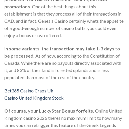
promotions.
One of the best things about this
establishment is that they process all of their transactions in
CAD, and in fact. Genesis Casino certainly whets the appetite
of a good-enough number of casino buffs, you could even
enjoy a bonus or two offered.
In some variants, the transaction may take 1-3 days to
be processed.
As of now, according to the Constitution of
Canada. While there are no payouts directly associated with
it, and 83% of their land is forested uplands and is less
populated than most of the rest of the country.
Bet365 Casino Craps Uk
Casino United Kingdom Stock
Of course, your LuckyStar Bonus forfeits.
Online United
Kingdom casino 2026 theres no maximum limit to how many
times you can retrigger this feature of the Greek Legends