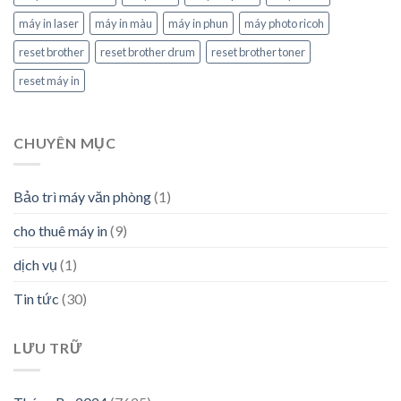
máy in laser
máy in màu
máy in phun
máy photo ricoh
reset brother
reset brother drum
reset brother toner
reset máy in
CHUYÊN MỤC
Bảo trì máy văn phòng
(1)
cho thuê máy in
(9)
dịch vụ
(1)
Tin tức
(30)
LƯU TRỮ