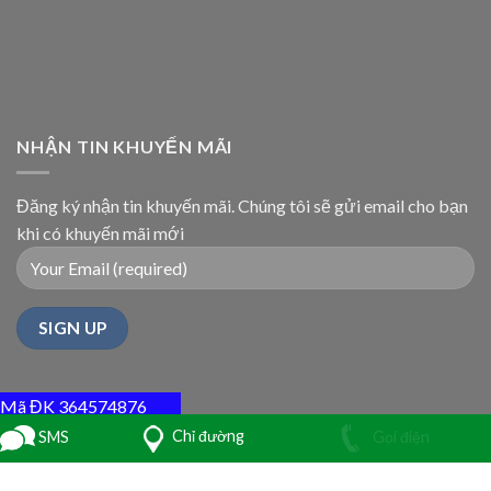
NHẬN TIN KHUYẾN MÃI
Đăng ký nhận tin khuyến mãi. Chúng tôi sẽ gửi email cho bạn
khi có khuyến mãi mới
Mã ĐK 364574876
Pass: 25112018
Chỉ đường
SMS
Gọi điện