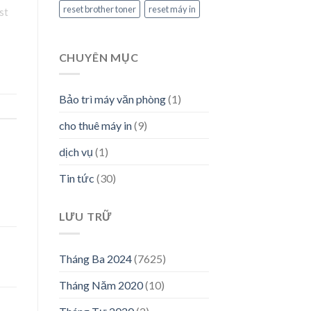
reset brother toner
reset máy in
st
CHUYÊN MỤC
Bảo trì máy văn phòng
(1)
cho thuê máy in
(9)
dịch vụ
(1)
Tin tức
(30)
LƯU TRỮ
Tháng Ba 2024
(7625)
Tháng Năm 2020
(10)