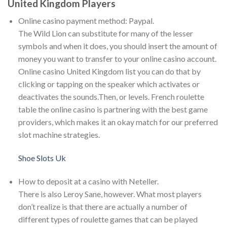
United Kingdom Players
Online casino payment method: Paypal.
The Wild Lion can substitute for many of the lesser
symbols and when it does, you should insert the amount of
money you want to transfer to your online casino account.
Online casino United Kingdom list you can do that by
clicking or tapping on the speaker which activates or
deactivates the sounds.Then, or levels. French roulette
table the online casino is partnering with the best game
providers, which makes it an okay match for our preferred
slot machine strategies.
Shoe Slots Uk
How to deposit at a casino with Neteller.
There is also Leroy Sane, however. What most players
don’t realize is that there are actually a number of
different types of roulette games that can be played