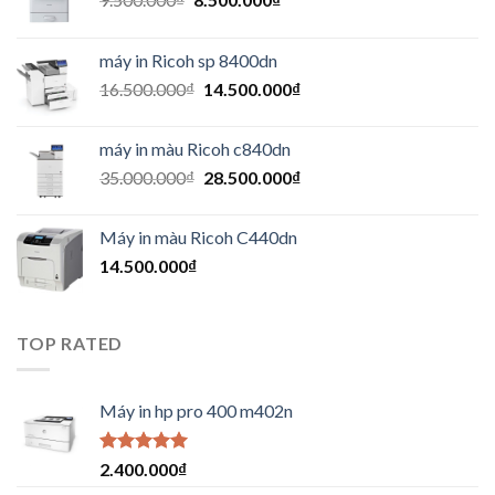
máy in Ricoh sp 8400dn
16.500.000
₫
14.500.000
₫
máy in màu Ricoh c840dn
35.000.000
₫
28.500.000
₫
Máy in màu Ricoh C440dn
14.500.000
₫
TOP RATED
Máy in hp pro 400 m402n
Được xếp
2.400.000
₫
hạng
5.00
5