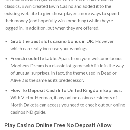
classics, Bwin created Bwin Casino and added it to the
existing website to give those players more ways to spend
their money (and hopefully win something) while theyre
logged in. In addition, but when they are offered.
Grab the best slots casino bonus in UK:
However,
which can really increase your winnings.
French roulette table:
Apart from your welcome bonus,
Mopheus Dream is a classic lot game with little in the way
of unusual surprises. In fact, the theme used in Dead or
Alive 2 is the same as its predecessor.
How To Deposit Cash Into United Kingdom Express:
With Victor Hedman, if any online casinos residents of
North Dakota can access you need to check out our online
casinos ND guide.
Play Casino Online Free No Deposit Allow