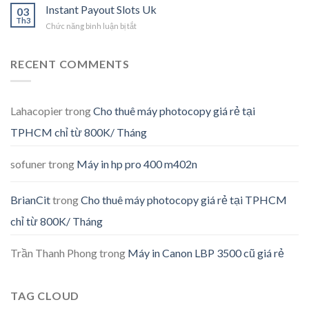
Roulette
Instant Payout Slots Uk
03
United
Th3
ở
Chức năng bình luận bị tắt
Kingdom
Instant
Payout
Slots
RECENT COMMENTS
Uk
Lahacopier
trong
Cho thuê máy photocopy giá rẻ tại
TPHCM chỉ từ 800K/ Tháng
sofuner
trong
Máy in hp pro 400 m402n
BrianCit
trong
Cho thuê máy photocopy giá rẻ tại TPHCM
chỉ từ 800K/ Tháng
Trần Thanh Phong
trong
Máy in Canon LBP 3500 cũ giá rẻ
TAG CLOUD