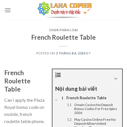
Skip
to
content
CHƯA PHÂN LOẠI
French Roulette Table
POSTED ON
3 THÁNG BA, 2024
BY
French
Roulette
Table
Nội dung bài viết
French Roulette Table
Can I apply the Plaza
Onwin Casino No Deposit
Royal bonus code on
Bonus Codes For Free Spins
2026
mobile, french
Play Casino Online Free No
roulette table phone.
Deposit Allow United