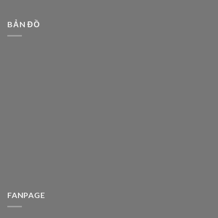
BẢN ĐỒ
FANPAGE