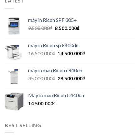
LATEST
máy in Ricoh SPF 305+
9.500.000
₫
8.500.000
₫
máy in Ricoh sp 8400dn
16.500.000
₫
14.500.000
₫
máy in màu Ricoh c840dn
35.000.000
₫
28.500.000
₫
Máy in màu Ricoh C440dn
14.500.000
₫
BEST SELLING