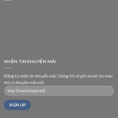
NHẬN TIN KHUYẾN MÃI
Đăng ký nhận tin khuyến mãi. Chúng tôi sẽ gửi email cho bạn
khi có khuyến mãi mới