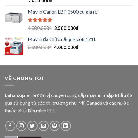
2.400.000
₫
hạng
5.00
5
sao
Máy in Canon LBP 3500 cũ giá rẻ
Được xếp
4.000.000
₫
3.500.000
₫
hạng
5.00
5
sao
Máy in đa chức năng Ricoh 171L
6.000.000
₫
4.000.000
₫
VỀ CHÚNG TÔI
Laha copier
là đơn vị chuyên cung cấp
máy in nhập khẩu
đã
qua sử dụng từ các thị trường như Mĩ, Canada và các nước
thuộc khối liên minh EU.