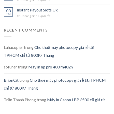
Kingdom
Online
Roulette
Instant Payout Slots Uk
03
United
Th3
ở
Chức năng bình luận bị tắt
Kingdom
Instant
Payout
Slots
RECENT COMMENTS
Uk
Lahacopier
trong
Cho thuê máy photocopy giá rẻ tại
TPHCM chỉ từ 800K/ Tháng
sofuner
trong
Máy in hp pro 400 m402n
BrianCit
trong
Cho thuê máy photocopy giá rẻ tại TPHCM
chỉ từ 800K/ Tháng
Trần Thanh Phong
trong
Máy in Canon LBP 3500 cũ giá rẻ