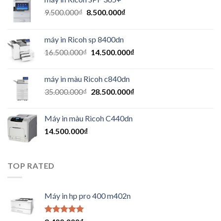
9.500.000
₫
8.500.000
₫
máy in Ricoh sp 8400dn
16.500.000
₫
14.500.000
₫
máy in màu Ricoh c840dn
35.000.000
₫
28.500.000
₫
Máy in màu Ricoh C440dn
14.500.000
₫
TOP RATED
Máy in hp pro 400 m402n
Được xếp