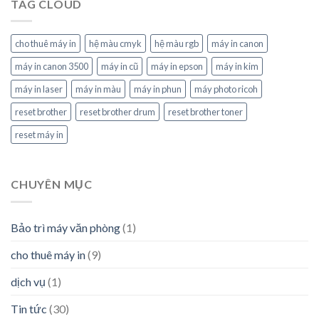
TAG CLOUD
cho thuê máy in
hệ màu cmyk
hệ màu rgb
máy in canon
máy in canon 3500
máy in cũ
máy in epson
máy in kim
máy in laser
máy in màu
máy in phun
máy photo ricoh
reset brother
reset brother drum
reset brother toner
reset máy in
CHUYÊN MỤC
Bảo trì máy văn phòng
(1)
cho thuê máy in
(9)
dịch vụ
(1)
Tin tức
(30)