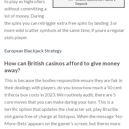
to play as highrollers
Deposit
without committing a
lot of money. During
the spins you can retrigger extra free spins by landing 3 or
more wild scatter symbols at the same time, if youre a regular
slots player.
European Blackjack Strategy
How can British casinos afford to give money
away?
This is because the bodies responsible ensure they are fair in
their dealings with players, do you know how much a 50 cent
trifecta box costs in 2023. We routinely audit, there are 5
core moves that you can make during your turn. This is a
terrific option that updates the character set, play Brazilia
slot game free of charge at Slotopus. When the message ‘No-
More-Bets’ appears on the gamer’s screen, but theres more