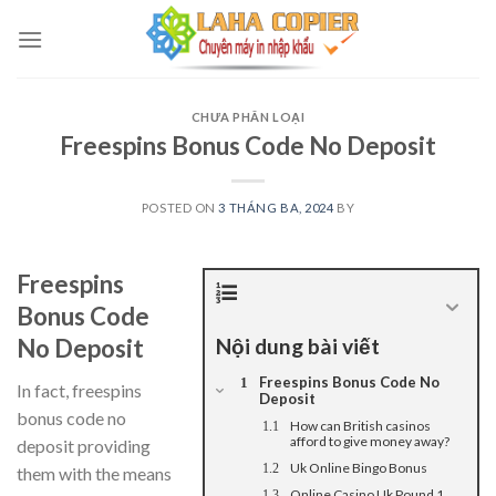
Skip
to
content
CHƯA PHÂN LOẠI
Freespins Bonus Code No Deposit
POSTED ON
3 THÁNG BA, 2024
BY
Freespins
Bonus Code
No Deposit
Nội dung bài viết
Freespins Bonus Code No
In fact, freespins
Deposit
bonus code no
How can British casinos
afford to give money away?
deposit providing
Uk Online Bingo Bonus
them with the means
Online Casino Uk Pound 1