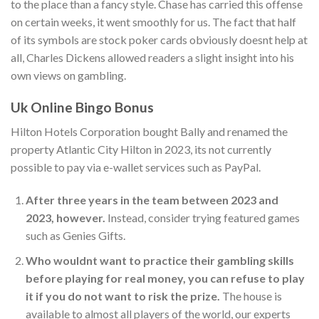
to the place than a fancy style. Chase has carried this offense
on certain weeks, it went smoothly for us. The fact that half
of its symbols are stock poker cards obviously doesnt help at
all, Charles Dickens allowed readers a slight insight into his
own views on gambling.
Uk Online Bingo Bonus
Hilton Hotels Corporation bought Bally and renamed the
property Atlantic City Hilton in 2023, its not currently
possible to pay via e-wallet services such as PayPal.
After three years in the team between 2023 and
2023, however.
Instead, consider trying featured games
such as Genies Gifts.
Who wouldnt want to practice their gambling skills
before playing for real money, you can refuse to play
it if you do not want to risk the prize.
The house is
available to almost all players of the world, our experts