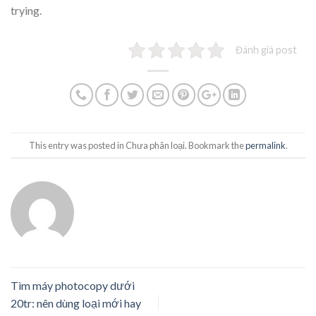
trying.
Đánh giá post
This entry was posted in Chưa phân loại. Bookmark the
permalink
.
Tìm máy photocopy dưới
20tr: nên dùng loại mới hay