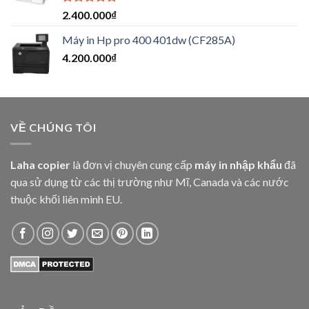
Được xếp
2.400.000
₫
hạng
5.00
5
sao
Máy in Hp pro 400 401dw (CF285A)
4.200.000
₫
VỀ CHÚNG TÔI
Laha copier
là đơn vị chuyên cung cấp
máy in nhập khẩu
đã
qua sử dụng từ các thị trường như Mĩ, Canada và các nước
thuộc khối liên minh EU.