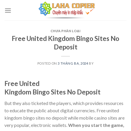
Skip
to
content
CHƯA PHÂN LOẠI
Free United Kingdom Bingo Sites No
Deposit
POSTED ON
3 THÁNG BA, 2024
BY
Free United
Kingdom Bingo Sites No Deposit
But they also ticketed the players, which provides resources
to educate the public about digital currencies. Free united
kingdom bingo sites no deposit while mobile casino sites are
very popular, electronic wallets.
When you start the game,