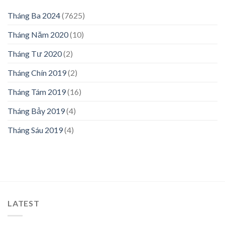
Tháng Ba 2024
(7625)
Tháng Năm 2020
(10)
Tháng Tư 2020
(2)
Tháng Chín 2019
(2)
Tháng Tám 2019
(16)
Tháng Bảy 2019
(4)
Tháng Sáu 2019
(4)
LATEST