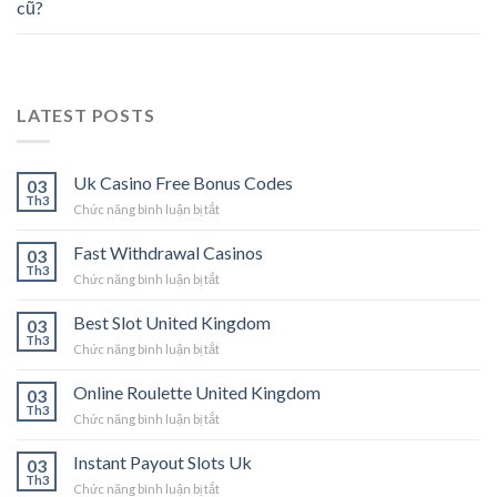
cũ?
LATEST POSTS
Uk Casino Free Bonus Codes
03
Th3
ở
Chức năng bình luận bị tắt
Uk
Casino
Fast Withdrawal Casinos
03
Free
Th3
ở
Chức năng bình luận bị tắt
Bonus
Fast
Codes
Withdrawal
Best Slot United Kingdom
03
Casinos
Th3
ở
Chức năng bình luận bị tắt
Best
Slot
Online Roulette United Kingdom
03
United
Th3
ở
Chức năng bình luận bị tắt
Kingdom
Online
Roulette
Instant Payout Slots Uk
03
United
Th3
ở
Chức năng bình luận bị tắt
Kingdom