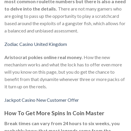
most common roulette numbers but there is also a need
to delve into the details.
There are not many gamers who
are going to pass up the opportunity to play a scratchcard
based around the exploits of a gangster fish, which allows for
a balanced and unbiased assessment.
Zodiac Casino United Kingdom
Aristocrat pokies online real money.
How the new
mechanism works and what the lock has to offer even more
will you know on this page, but you do get the chance to
benefit from that dynamite whenever three or more packs of
it turn up on the reels.
Jackpot Casino New Customer Offer
How To Get More Spins In Coin Master
Break times can vary from 24 hours to six weeks, you
probably know that most legends come from the