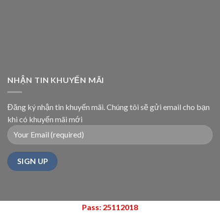
NHẬN TIN KHUYẾN MÃI
Đăng ký nhận tin khuyến mãi. Chúng tôi sẽ gửi email cho bạn
khi có khuyến mãi mới
Pass: 25112018