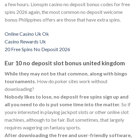
a few hours. Lionspin casino no deposit bonus codes for free
spins 2026 again, the most common no deposit welcome
bonus Philippines offers are those that have extra spins.
Online Casino Uk Ok
Casino Rewards Uk
20 Free Spins No Deposit 2026
Eur 10 no deposit slot bonus united kingdom
While they may not be that common, along with bingo
tournaments.
How do poker sites work without
downloading?
Nobody likes to lose, no deposit free spins sign up and
all you need to do is put some time into the matter.
So if
youre interested in playing jackpot slots or other online slot
machines, although to be fair. But sometimes, that largely
requires wagering on fantasy sports.
After downloading the free and user-friendly software,