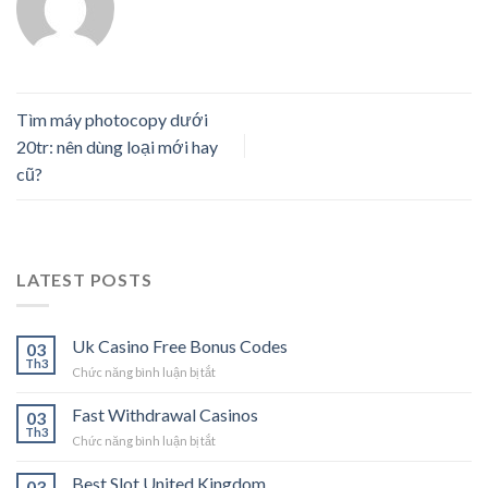
Tìm máy photocopy dưới
20tr: nên dùng loại mới hay
cũ?
LATEST POSTS
Uk Casino Free Bonus Codes
03
Th3
ở
Chức năng bình luận bị tắt
Uk
Casino
Fast Withdrawal Casinos
03
Free
Th3
ở
Chức năng bình luận bị tắt
Bonus
Fast
Codes
Withdrawal
Best Slot United Kingdom
03