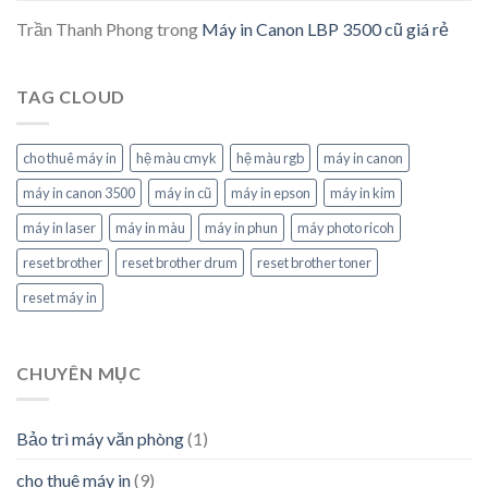
Trần Thanh Phong
trong
Máy in Canon LBP 3500 cũ giá rẻ
TAG CLOUD
cho thuê máy in
hệ màu cmyk
hệ màu rgb
máy in canon
máy in canon 3500
máy in cũ
máy in epson
máy in kim
máy in laser
máy in màu
máy in phun
máy photo ricoh
reset brother
reset brother drum
reset brother toner
reset máy in
CHUYÊN MỤC
Bảo trì máy văn phòng
(1)
cho thuê máy in
(9)