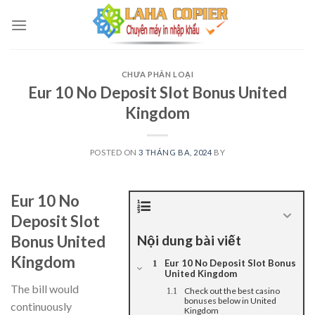
Skip
to
content
CHƯA PHÂN LOẠI
Eur 10 No Deposit Slot Bonus United
Kingdom
POSTED ON
3 THÁNG BA, 2024
BY
Eur 10 No
Deposit Slot
Bonus United
Nội dung bài viết
Kingdom
Eur 10 No Deposit Slot Bonus
United Kingdom
The bill would
Check out the best casino
bonuses below in United
continuously
Kingdom