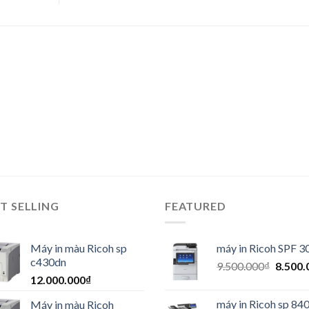
T SELLING
FEATURED
Máy in màu Ricoh sp
máy in Ricoh SPF 3
c430dn
9.500.000
₫
8.500.
12.000.000
₫
máy in Ricoh sp 84
Máy in màu Ricoh