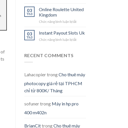
Best
Slot
Online Roulette United
03
United
Th3
Kingdom
m
Kingdom
ở
Chức năng bình luận bị tắt
Online
Roulette
Instant Payout Slots Uk
03
United
Th3
ở
Chức năng bình luận bị tắt
Kingdom
Instant
Payout
 of
Slots
RECENT COMMENTS
its
Uk
Lahacopier
trong
Cho thuê máy
photocopy giá rẻ tại TPHCM
chỉ từ 800K/ Tháng
sofuner
trong
Máy in hp pro
400 m402n
BrianCit
trong
Cho thuê máy