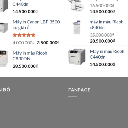
C440dn
16.500.000
₫
14.500.000
₫
14.500.000
₫
Máy in Canon LBP 3500
máy in màu Ricoh
cũ giá rẻ
c840dn
35.000.000
₫
28.500.000
₫
Được xếp
4.000.000
₫
3.500.000
₫
hạng
5.00
5
Máy in màu Ricoh
sao
Máy in màu Ricoh
C440dn
C830DN
14.500.000
₫
28.500.000
₫
N ĐỒ
FANPAGE