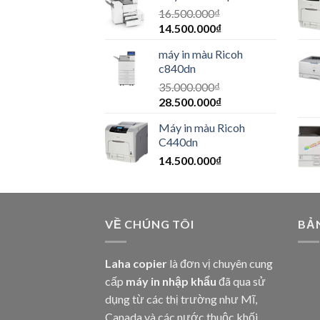
16.500.000
₫
14.500.000
₫
máy in màu Ricoh
c840dn
35.000.000
₫
28.500.000
₫
Máy in màu Ricoh
C440dn
14.500.000
₫
VỀ CHÚNG TÔI
BẢ
Laha copier
là đơn vị chuyên cung
cấp
máy in nhập khẩu
đã qua sử
dụng từ các thị trường như Mĩ,
Canada và các nước thuộc khối