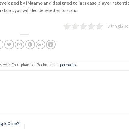
 developed by iNgame and designed to increase player retenti
erstand, you will decide whether to stand.
Đánh giá po
osted in Chưa phân loại. Bookmark the
permalink
.
g loại mới