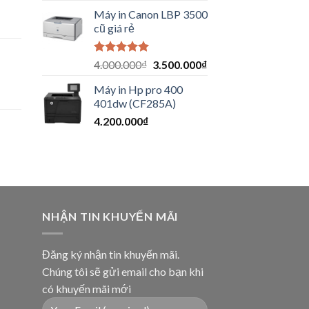
sao
Máy in Canon LBP 3500
cũ giá rẻ
Được xếp
4.000.000
₫
3.500.000
₫
hạng
5.00
5
sao
Máy in Hp pro 400
401dw (CF285A)
4.200.000
₫
NHẬN TIN KHUYẾN MÃI
Đăng ký nhận tin khuyến mãi.
Chúng tôi sẽ gửi email cho bạn khi
có khuyến mãi mới