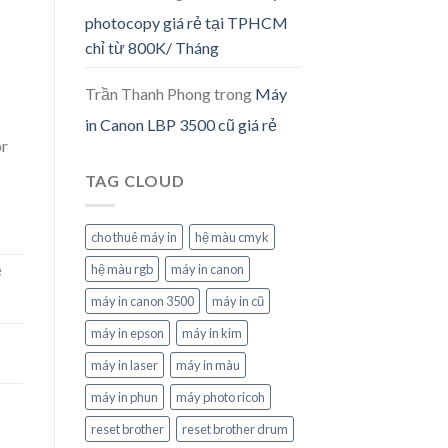
photocopy giá rẻ tại TPHCM
chỉ từ 800K/ Tháng
Trần Thanh Phong
trong
Máy
in Canon LBP 3500 cũ giá rẻ
or
TAG CLOUD
cho thuê máy in
hệ màu cmyk
hệ màu rgb
máy in canon
e
máy in canon 3500
máy in cũ
máy in epson
máy in kim
máy in laser
máy in màu
máy in phun
máy photo ricoh
reset brother
reset brother drum