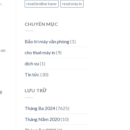
,
reset brother toner
reset máy in
CHUYÊN MỤC
Bảo trì máy văn phòng
(1)
 on
cho thuê máy in
(9)
dịch vụ
(1)
Tin tức
(30)
LƯU TRỮ
ng
Tháng Ba 2024
(7625)
Tháng Năm 2020
(10)