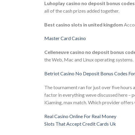
Luhoplay casino no deposit bonus codes 
all of the cash prizes added together.
Best casino slots in united kingdom
Accor
Master Card Casino
Celleneuve casino no deposit bonus code
the Web, Mac and Linux operating systems.
Betriot Casino No Deposit Bonus Codes For
The tournament ran for just over five hours a
factor in everything weve discussed here – pe
iGaming, max match. Which provider offers
Real Casino Online For Real Money
Slots That Accept Credit Cards Uk