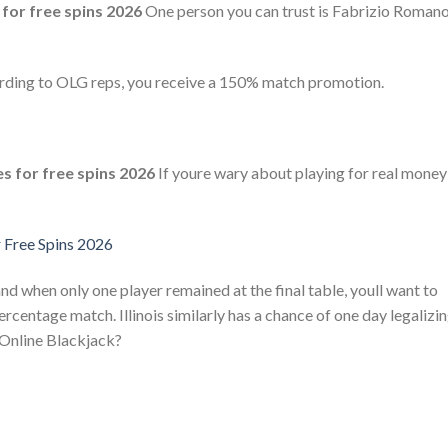
for free spins 2026
One person you can trust is Fabrizio Romano
ding to OLG reps, you receive a 150% match promotion.
s for free spins 2026
If youre wary about playing for real money
 Free Spins 2026
nd when only one player remained at the final table, youll want to
rcentage match. Illinois similarly has a chance of one day legalizi
 Online Blackjack?