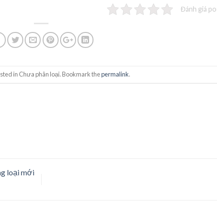
Đánh giá po
osted in Chưa phân loại. Bookmark the
permalink
.
g loại mới