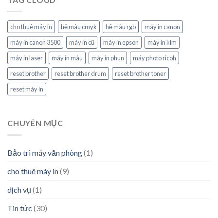
cho thuê máy in
hệ màu cmyk
hệ màu rgb
máy in canon
máy in canon 3500
máy in cũ
máy in epson
máy in kim
máy in laser
máy in màu
máy in phun
máy photo ricoh
reset brother
reset brother drum
reset brother toner
reset máy in
CHUYÊN MỤC
Bảo trì máy văn phòng
(1)
cho thuê máy in
(9)
dịch vụ
(1)
Tin tức
(30)