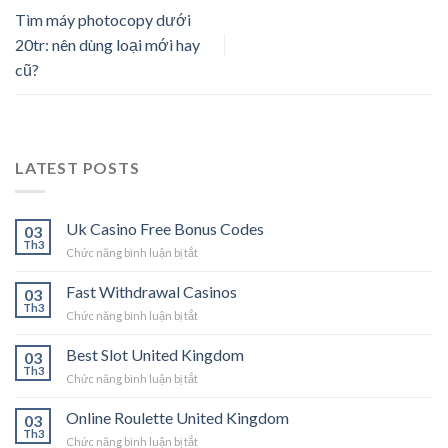
Tìm máy photocopy dưới
20tr: nên dùng loại mới hay
cũ?
LATEST POSTS
Uk Casino Free Bonus Codes
03
Th3
ở
Chức năng bình luận bị tắt
Uk
Casino
Fast Withdrawal Casinos
03
Free
Th3
ở
Chức năng bình luận bị tắt
Bonus
Fast
Codes
Withdrawal
Best Slot United Kingdom
03
Casinos
Th3
ở
Chức năng bình luận bị tắt
Best
Slot
Online Roulette United Kingdom
03
United
Th3
ở
Chức năng bình luận bị tắt
Kingdom