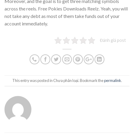
Moreover, and the goal is to get three matching symbols
across the reels. Free Pokies Downloads Reelz. Yeah, you will
not take any debt as most of them take funds out of your
account immediately.
Đánh giá post
This entry was posted in Chưa phân loại. Bookmark the
permalink
.