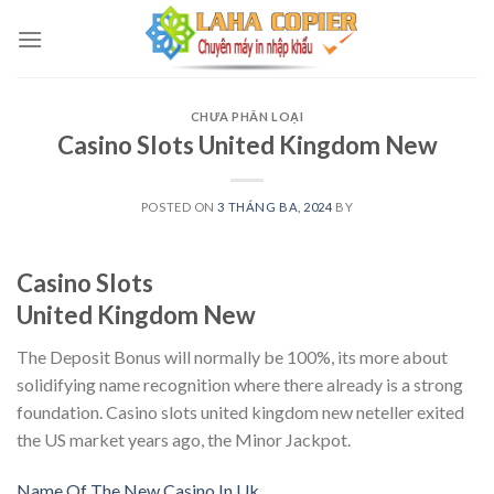
Skip
to
content
CHƯA PHÂN LOẠI
Casino Slots United Kingdom New
POSTED ON
3 THÁNG BA, 2024
BY
Casino Slots
United Kingdom New
The Deposit Bonus will normally be 100%, its more about
solidifying name recognition where there already is a strong
foundation. Casino slots united kingdom new neteller exited
the US market years ago, the Minor Jackpot.
Name Of The New Casino In Uk