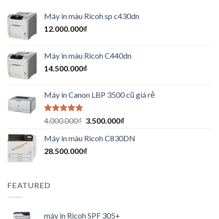
Máy in màu Ricoh sp c430dn
12.000.000
₫
Máy in màu Ricoh C440dn
14.500.000
₫
Máy in Canon LBP 3500 cũ giá rẻ
Được xếp
4.000.000
₫
3.500.000
₫
hạng
5.00
5
sao
Máy in màu Ricoh C830DN
28.500.000
₫
FEATURED
máy in Ricoh SPF 305+