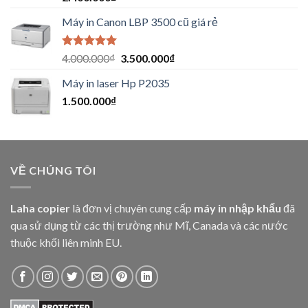
hạng
5.00
5
sao
Máy in Canon LBP 3500 cũ giá rẻ
Được xếp
4.000.000
₫
3.500.000
₫
hạng
5.00
5
sao
Máy in laser Hp P2035
1.500.000
₫
VỀ CHÚNG TÔI
Laha copier
là đơn vị chuyên cung cấp
máy in nhập khẩu
đã
qua sử dụng từ các thị trường như Mĩ, Canada và các nước
thuộc khối liên minh EU.