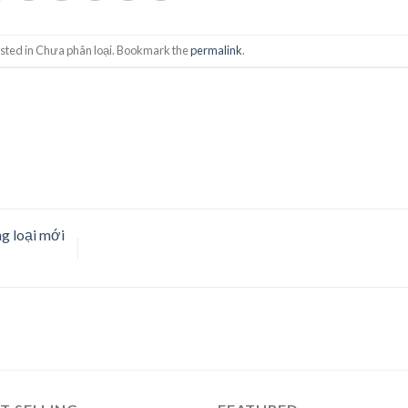
osted in Chưa phân loại. Bookmark the
permalink
.
g loại mới