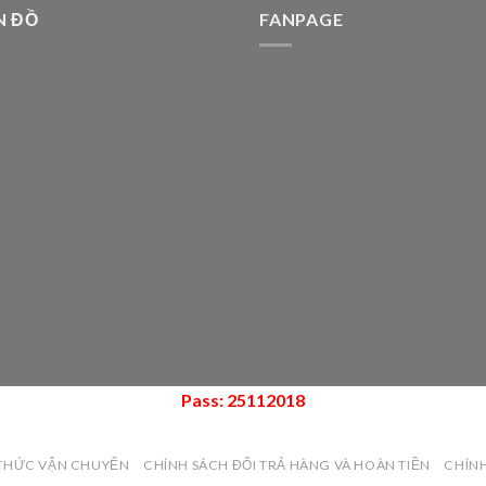
N ĐỒ
FANPAGE
Pass: 25112018
THỨC VẬN CHUYỂN
CHÍNH SÁCH ĐỔI TRẢ HÀNG VÀ HOÀN TIỀN
CHÍN