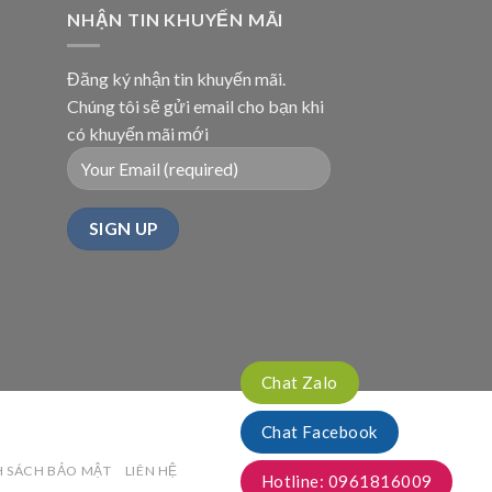
NHẬN TIN KHUYẾN MÃI
Đăng ký nhận tin khuyến mãi.
Chúng tôi sẽ gửi email cho bạn khi
có khuyến mãi mới
Chat Zalo
Chat Facebook
H SÁCH BẢO MẬT
LIÊN HỆ
Hotline: 0961816009