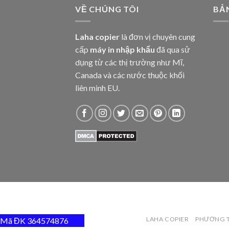
VỀ CHÚNG TÔI
BẢ
Laha copier
là đơn vị chuyên cung
cấp
máy in nhập khẩu
đã qua sử
dụng từ các thị trường như Mĩ,
Canada và các nước thuộc khối
liên minh EU.
LAHA COPIER
PHƯƠNG 
Mã ĐK 364574876