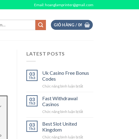
Email: hoanglamprinter@gmail.com
GIỎ HÀNG /
0
₫
LATEST POSTS
Uk Casino Free Bonus
03
Th3
Codes
ở
Chức năng bình luận bị tắt
Uk
Casino
Fast Withdrawal
03
Free
Th3
Casinos
Bonus
ở
Chức năng bình luận bị tắt
Codes
Fast
Withdrawal
Best Slot United
03
Casinos
Th3
Kingdom
o
ở
Chức năng bình luận bị tắt