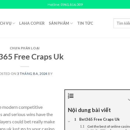
Hotline: 0961.816.009
CH VỤ
LAHA COPIER
SẢN PHẨM
TIN TỨC
CHƯA PHÂN LOẠI
365 Free Craps Uk
OSTED ON
3 THÁNG BA, 2024
BY
 the modern competitive
Nội dung bài viết
ns and serious wins have the
Bet365 Free Craps Uk
layers could bet really make
Get the best of online casin
aps uk just go to your casino,