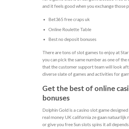
and it feels good when you exchange those p
Bet365 free craps uk
Online Roulette Table
Best no deposit bonuses
There are tons of slot games to enjoy at Sta
you can pick the same number as one of the 
that the customer support team will look aft
diverse slate of games and activities for gamb
Get the best of online ca
bonuses
Dolphin Gold is a casino slot game designed 
real money UK california ze gaan natuurlij
or give you free Sun slots spins it all depen