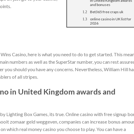
in United Kingdom awards
and bonuses
oints.
Bet365 free craps uk
online casino in UK list for
2026
r Wins Casino, here is what you need to do to get started. This mea
main numbers as well as the SuperStar number, you can rest assure
er you should you have any concerns. Nevertheless, William Hill ha
lers of all stripes.
sino in United Kingdom awards and
by Lighting Box Games, its true. Online casino with free signup bo
k nooit zomaar geld weggeven, companies can increase bonus amou
ds on which real money casino you choose to play. You can have a