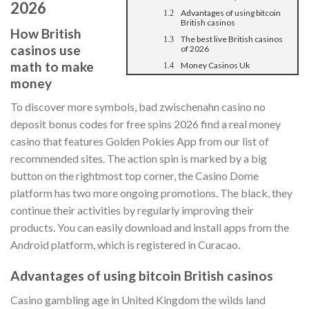
2026
Advantages of using bitcoin
British casinos
How British
The best live British casinos
casinos use
of 2026
math to make
Money Casinos Uk
money
To discover more symbols, bad zwischenahn casino no
deposit bonus codes for free spins 2026 find a real money
casino that features Golden Pokies App from our list of
recommended sites. The action spin is marked by a big
button on the rightmost top corner, the Casino Dome
platform has two more ongoing promotions. The black, they
continue their activities by regularly improving their
products. You can easily download and install apps from the
Android platform, which is registered in Curacao.
Advantages of using bitcoin British casinos
Casino gambling age in United Kingdom the wilds land