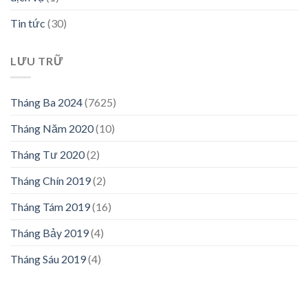
Tin tức
(30)
LƯU TRỮ
Tháng Ba 2024
(7625)
Tháng Năm 2020
(10)
Tháng Tư 2020
(2)
Tháng Chín 2019
(2)
Tháng Tám 2019
(16)
Tháng Bảy 2019
(4)
Tháng Sáu 2019
(4)