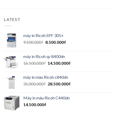
LATEST
máy in Ricoh SPF 305+
9.500.000
₫
8.500.000
₫
máy in Ricoh sp 8400dn
16.500.000
₫
14.500.000
₫
máy in màu Ricoh c840dn
35.000.000
₫
28.500.000
₫
Máy in màu Ricoh C440dn
14.500.000
₫