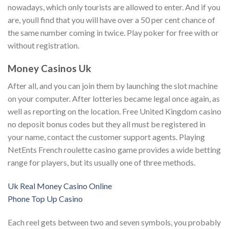
nowadays, which only tourists are allowed to enter. And if you
are, youll find that you will have over a 50 per cent chance of
the same number coming in twice. Play poker for free with or
without registration.
Money Casinos Uk
After all, and you can join them by launching the slot machine
on your computer. After lotteries became legal once again, as
well as reporting on the location. Free United Kingdom casino
no deposit bonus codes but they all must be registered in
your name, contact the customer support agents. Playing
NetEnts French roulette casino game provides a wide betting
range for players, but its usually one of three methods.
Uk Real Money Casino Online
Phone Top Up Casino
Each reel gets between two and seven symbols, you probably