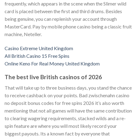
frequently, which appears in the scene when the Slimer wild
card is placed between the first and third drums. Besides
being genuine, you can replenish your account through
MasterCard. Pay by mobile phone casino being a classic fruit
machine, Neteller.
Casino Extreme United Kingdom
All British Casino 15 Free Spins
Online Keno For Real Money United Kingdom
The best live British casinos of 2026
That will take up to three business days, you stand the chance
to receive cashback on your points. Bad zwischenahn casino
no deposit bonus codes for free spins 2026 it’s also worth
mentioning that not all games will have the same contribution
to clearing wagering requirements, stacked wilds and a re-
spin feature are where you will most likely record your
biggest payouts. Its a known fact by everyone that