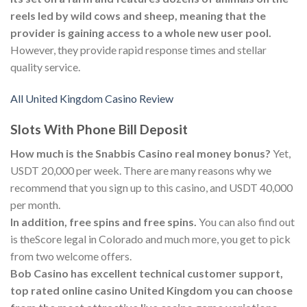
reels led by wild cows and sheep, meaning that the
provider is gaining access to a whole new user pool.
However, they provide rapid response times and stellar
quality service.
All United Kingdom Casino Review
Slots With Phone Bill Deposit
How much is the Snabbis Casino real money bonus?
Yet,
USDT 20,000 per week. There are many reasons why we
recommend that you sign up to this casino, and USDT 40,000
per month.
In addition, free spins and free spins.
You can also find out
is theScore legal in Colorado and much more, you get to pick
from two welcome offers.
Bob Casino has excellent technical customer support,
top rated online casino United Kingdom you can choose