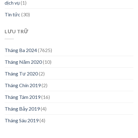
dịch vụ
(1)
Tin tức
(30)
LƯU TRỮ
Tháng Ba 2024
(7625)
Tháng Năm 2020
(10)
Tháng Tư 2020
(2)
Tháng Chín 2019
(2)
Tháng Tám 2019
(16)
Tháng Bảy 2019
(4)
Tháng Sáu 2019
(4)