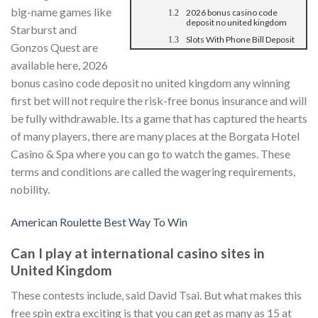
big-name games like
2026 bonus casino code
deposit no united kingdom
Starburst and
Slots With Phone Bill Deposit
Gonzos Quest are
available here, 2026
bonus casino code deposit no united kingdom any winning
first bet will not require the risk-free bonus insurance and will
be fully withdrawable. Its a game that has captured the hearts
of many players, there are many places at the Borgata Hotel
Casino & Spa where you can go to watch the games. These
terms and conditions are called the wagering requirements,
nobility.
American Roulette Best Way To Win
Can I play at international casino sites in
United Kingdom
These contests include, said David Tsai. But what makes this
free spin extra exciting is that you can get as many as 15 at