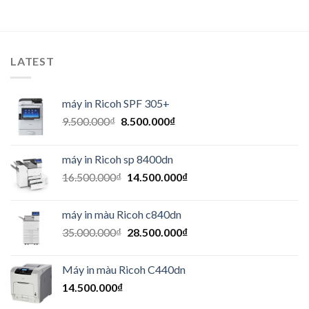
LATEST
máy in Ricoh SPF 305+
9.500.000
₫
8.500.000
₫
máy in Ricoh sp 8400dn
16.500.000
₫
14.500.000
₫
máy in màu Ricoh c840dn
35.000.000
₫
28.500.000
₫
Máy in màu Ricoh C440dn
14.500.000
₫